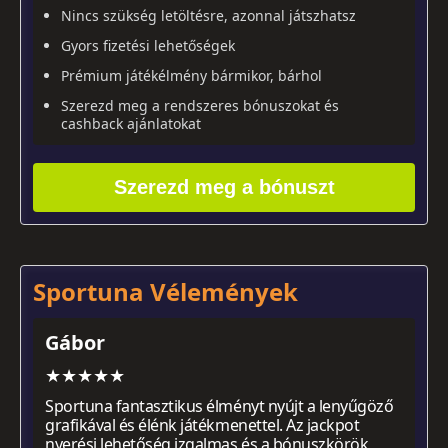
Nincs szükség letöltésre, azonnal játszhatsz
Gyors fizetési lehetőségek
Prémium játékélmény bármikor, bárhol
Szerezd meg a rendszeres bónuszokat és
cashback ajánlatokat
Szerezd meg a bónuszt
Sportuna Vélemények
Gábor
★
★
★
★
★
Sportuna fantasztikus élményt nyújt a lenyűgöző
grafikával és élénk játékmenettel. Az jackpot
nyerési lehetőség izgalmas és a bónuszkörök