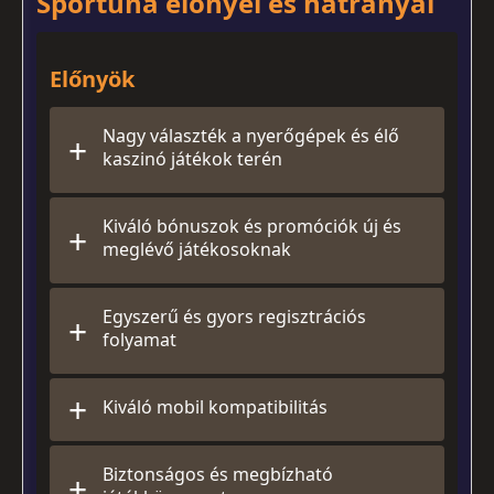
Sportuna előnyei és hátrányai
Előnyök
Nagy választék a nyerőgépek és élő
kaszinó játékok terén
Kiváló bónuszok és promóciók új és
meglévő játékosoknak
Egyszerű és gyors regisztrációs
folyamat
Kiváló mobil kompatibilitás
Biztonságos és megbízható