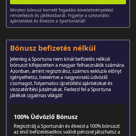
Minden bónusz korrekt fogadási követelményekkel
rendelkezik és játékosbarát. Figyelje a szezonális
ajánlatokat és élvezze a Sportunánál!
Bónusz befizetés nélkül
Jelenleg a Sportuna nem kínál befizetés nélküli
bónuszt kifejezetten a magyar felhasználók számára.
Azonban, amint regisztrálsz, számos exkluzív előnyt
igényelhetsz, beleértve a nagyvonalú üdvözlő
csomagot, folyamatos újratöltési ajánlatokat és
visszatérítési jutalmakat. Fedezd fel a Sportuna
játékok izgalmas világát!
100% Üdvözlő Bónusz
Regisztrálj a Sportunán és élvezd a 100% bónuszt
az első befizetésedkor, valódi pénzzel játszhatsz a