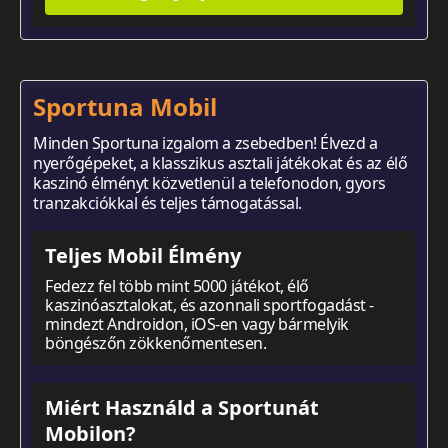
Sportuna Mobil
Minden Sportuna izgalom a zsebedben! Élvezd a
nyerőgépeket, a klasszikus asztali játékokat és az élő
kaszinó élményt közvetlenül a telefonodon, gyors
tranzakciókkal és teljes támogatással.
Teljes Mobil Élmény
Fedezz fel több mint 5000 játékot, élő
kaszinóasztalokat, és azonnali sportfogadást -
mindezt Androidon, iOS-en vagy bármelyik
böngészőn zökkenőmentesen.
Miért Használd a Sportunát
Mobilon?