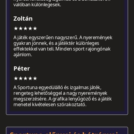
valóban különlegesek.
Zoltán
★
★
★
★
★
A játék egyszerűen nagyszerű. A nyeremények
gyakran jönnek, és a játéktér különleges
effektekkel van teli. Minden sport rajongónak
ajánlom.
Péter
★
★
★
★
★
A Sportuna egyedülálló és izgalmas játék,
rengeteg lehetőséggel a nagy nyeremények
megszerzésére. A grafika lenyűgöző és a játék
menetel kivételesen szórakoztató.