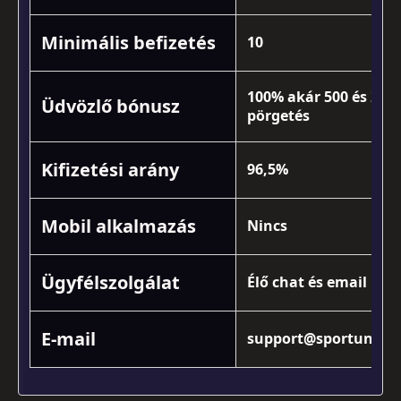
Minimális befizetés
10
100% akár 500 és 200
Üdvözlő bónusz
pörgetés
Kifizetési arány
96,5%
Mobil alkalmazás
Nincs
Ügyfélszolgálat
Élő chat és email
E-mail
support@sportuna.c