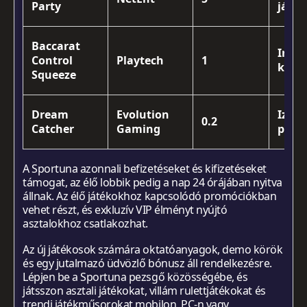
Party
játé
Baccarat
Inter
Control
Playtech
1
kárty
Squeeze
Dream
Evolution
Izga
0.2
Catcher
Gaming
pénz
A Sportuna azonnali befizetéseket és kifizetéseket
támogat, az élő lobbik pedig a nap 24 órájában nyitva
állnak. Az élő játékokhoz kapcsolódó promóciókban
vehet részt, és exkluzív VIP élményt nyújtó
asztalokhoz csatlakozhat.
Az új játékosok számára oktatóanyagok, demo körök
és egy jutalmazó üdvözlő bónusz áll rendelkezésre.
Lépjen be a Sportuna pezsgő közösségébe, és
játsszon asztali játékokat, villám rulettjátékokat és
trendi játékműsorokat mobilon, PC-n vagy