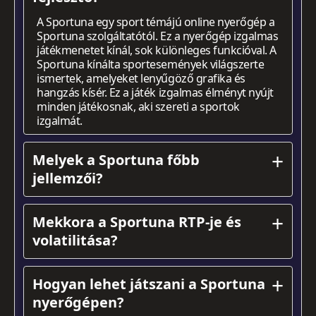
A Sportuna egy sport témájú online nyerőgép a
Sportuna szolgáltatótól. Ez a nyerőgép izgalmas
játékmenetet kínál, sok különleges funkcióval. A
Sportuna kínálta sportesemények világszerte
ismertek, amelyeket lenyűgöző grafika és
hangzás kísér. Ez a játék izgalmas élményt nyújt
minden játékosnak, aki szereti a sportok
izgalmát.
Melyek a Sportuna főbb
jellemzői?
Mekkora a Sportuna RTP-je és
volatilitása?
Hogyan lehet játszani a Sportuna
nyerőgépen?