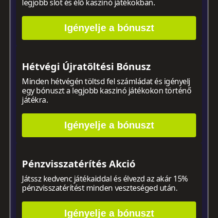
legjobb slot és élő kaszinó játékokban.
Igényelje a bónuszt
Hétvégi Újratöltési Bónusz
Minden hétvégén töltsd fel számládat és igényelj
egy bónuszt a legjobb kaszinó játékokon történő
játékra.
Igényelje a bónuszt
Pénzvisszatérítés Akció
Játssz kedvenc játékaiddal és élvezd az akár 15%
pénzvisszatérítést minden veszteséged után.
Igényelje a bónuszt