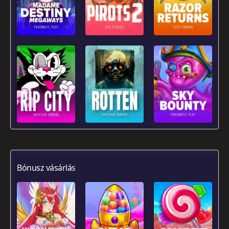
Bónusz vásárlás