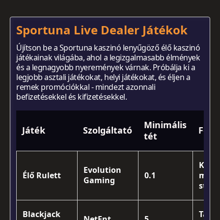
Sportuna Live Dealer Játékok
Újítson be a Sportuna kaszinó lenyűgöző élő kaszinó
játékainak világába, ahol a legizgalmasabb élmények
és a legnagyobb nyeremények várnak. Próbálja ki a
legjobb asztali játékokat, helyi játékokat, és éljen a
remek promóciókkal - mindezt azonnali
befizetésekkel és kifizetésekkel.
Minimális
Játék
Szolgáltató
Fő j
tét
Kivál
Evolution
Élő Rulett
0.1
minő
Gaming
stre
Blackjack
Társa
NetEnt
5